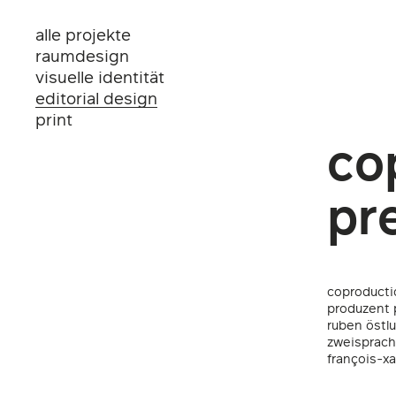
alle projekte
raumdesign
visuelle identität
editorial design
print
co
pr
coproductio
produzent 
ruben östl
zweisprach
françois-xa