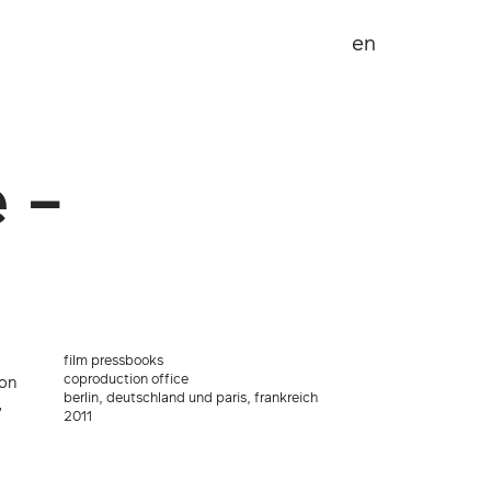
en
e –
film pressbooks
coproduction office
von
berlin, deutschland und paris, frankreich
,
2011